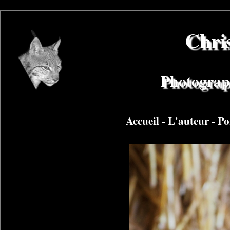
Chri
Photograph
Accueil
-
L'auteur
-
Po